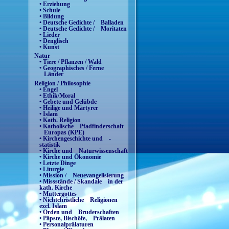
• Erziehung
• Schule
• Bildung
• Deutsche Gedichte / Balladen
• Deutsche Gedichte / Moritaten
• Lieder
• Denglisch
• Kunst
Natur
• Tiere / Pflanzen / Wald
• Geographisches / Ferne
Länder
Religion / Philosophie
• Engel
• Ethik/Moral
• Gebete und Gelübde
• Heilige und Märtyrer
• Islam
• Kath. Religion
• Katholische Pfadfinderschaft
Europas (KPE)
• Kirchengeschichte und -
statistik
• Kirche und Naturwissenschaft
• Kirche und Ökonomie
• Letzte Dinge
• Liturgie
• Mission / Neuevangelisierung
• Missstände / Skandale in der
kath. Kirche
• Muttergottes
• Nichtchristliche Religionen
excl. Islam
• Orden und Bruderschaften
• Päpste, Bischöfe, Prälaten
• Personalprälaturen