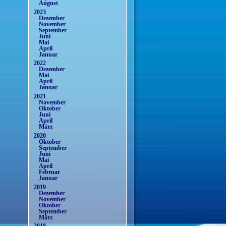
August
2023
Dezember
November
September
Juni
Mai
April
Januar
2022
Dezember
Mai
April
Januar
2021
November
Oktober
Juni
April
März
2020
Oktober
September
Juni
Mai
April
Februar
Januar
2019
Dezember
November
Oktober
September
März