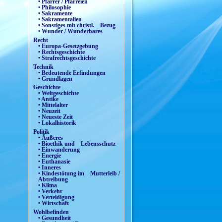
• Pfarrer / Pfarreien
• Philosophie
• Sakramente
• Sakramentalien
• Sonstiges mit christl. Bezug
• Wunder / Wunderbares
Recht
• Europa-Gesetzgebung
• Rechtsgeschichte
• Strafrechtsgeschichte
Technik
• Bedeutende Erfindungen
• Grundlagen
Geschichte
• Weltgeschichte
• Antike
• Mittelalter
• Neuzeit
• Neueste Zeit
• Lokalhistorik
Politik
• Äußeres
• Bioethik und Lebensschutz
• Einwanderung
• Energie
• Euthanasie
• Inneres
• Kindestötung im Mutterleib /
Abtreibung
• Klima
• Verkehr
• Verteidigung
• Wirtschaft
Wohlbefinden
• Gesundheit