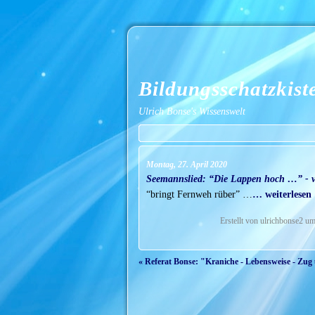
Bildungsschatzkist
Ulrich Bonse's Wissenswelt
Montag, 27. April 2020
Seemannslied: “Die Lappen hoch …” - v
“bringt Fernweh rüber” …
… weiterlesen
Erstellt von ulrichbonse2 u
« Referat Bonse: "Kraniche - Lebensweise - Zug