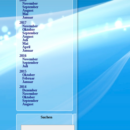
2018
November
September
August
Mai
Januar
2017
November
Oktober
September
August
Juli
Mai
April
Januar
2016
November
September
Juli
2015
Oktober
Februar
Januar
2014
Dezember
November
Oktober
September
August
Suchen