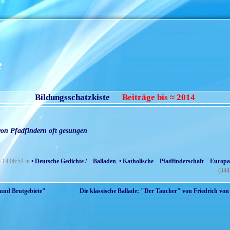
e
Bildungsschatzkiste
Beiträge bis ≈ 2014
on Pfadfindern oft gesungen
m 14:06:54 in
• Deutsche Gedichte / Balladen
,
• Katholische Pfadfinderschaft Europa
(
344
 und Brutgebiete"
Die klassische Ballade: "Der Taucher" von Friedrich von S