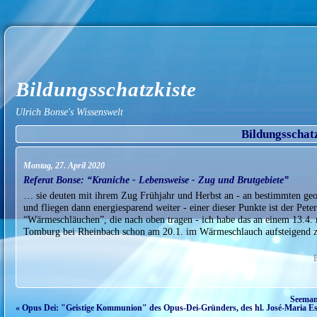
Bildungsschatzkiste
Ulrich Bonse's Wissenswelt
Bildungsschat
Montag, 27. April 2020
Referat Bonse: “Kraniche - Lebensweise - Zug und Brutgebiete”
… sie deuten mit ihrem Zug Frühjahr und Herbst an - an bestimmten geog
und fliegen dann energiesparend weiter - einer dieser Punkte ist der Pete
“Wärmeschläuchen”, die nach oben tragen - ich habe das an einem 13.4. 
Tomburg bei Rheinbach schon am 20.1. im Wärmeschlauch aufsteigend z
E
Seemann
« Opus Dei: "Geistige Kommunion" des Opus-Dei-Gründers, des hl. José-Maria Es