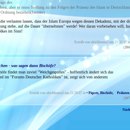
rage des
ßern, aber er muss Stellung zu den Folgen der Präsenz des Islam in Deutschlan
e Ordnung beziehen(Isensee)
ie verlauten lassen, dass der Islam Europa wegen dessen Dekadenz, mit der di
dung stehe, auf die Dauer “übernehmen” werde! Wer daran vorbeisehen will, ha
olkes im Sinn!
Erstellt von ulrichbonse2 um 21:32:17 i
(
284
chen - was sagen dann Bischöfe?
fe findet man zuviel “Weichgespültes” - hoffentlich ändert sich das
d im “Forums Deutscher Katholiken” ist, zeigt sich von anderem
Erstellt von ulrichbonse2 um 21:20:07 in
• Päpste, Bischöfe, Prälaten
(
267
Nächs