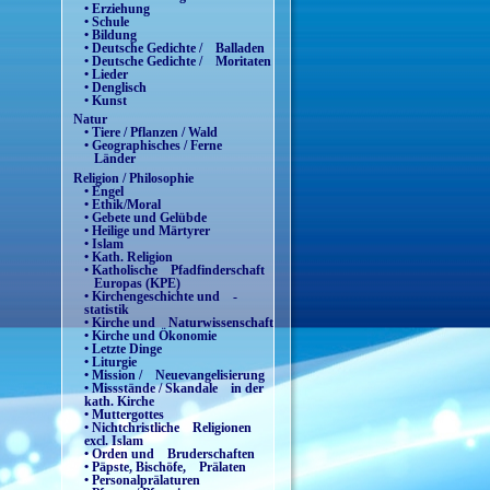
• Erziehung
• Schule
• Bildung
• Deutsche Gedichte / Balladen
• Deutsche Gedichte / Moritaten
• Lieder
• Denglisch
• Kunst
Natur
• Tiere / Pflanzen / Wald
• Geographisches / Ferne
Länder
Religion / Philosophie
• Engel
• Ethik/Moral
• Gebete und Gelübde
• Heilige und Märtyrer
• Islam
• Kath. Religion
• Katholische Pfadfinderschaft
Europas (KPE)
• Kirchengeschichte und -
statistik
• Kirche und Naturwissenschaft
• Kirche und Ökonomie
• Letzte Dinge
• Liturgie
• Mission / Neuevangelisierung
• Missstände / Skandale in der
kath. Kirche
• Muttergottes
• Nichtchristliche Religionen
excl. Islam
• Orden und Bruderschaften
• Päpste, Bischöfe, Prälaten
• Personalprälaturen