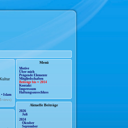
Menü
Motive
Über mich
Prägende Elemente
 Kultur
Mitgliedschaften
Beiträge bis ≈ 2014
Kontakt
Impressum
Haftungsausschluss
n
• Islam
5
views)
Aktuelle Beiträge
2026
Juli
2024
Oktober
September