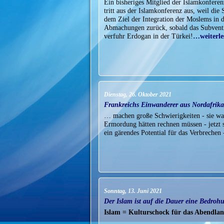
Ein bisheriges Mitglied der Islamkonferen
tritt aus der Islamkonferenz aus, weil die 
dem Ziel der Integration der Moslems in di
Abmachungen zurück, sobald das Subventio
verfuhr Erdogan in der Türkei!
…weiterle
Dienstag, 26. Oktober 2021
Frankreichs Einwanderer aus Nordafrik
… machen große Schwierigkeiten - sie wan
Ermordung hätten rechnen müssen - jetzt si
ein gärendes Potential für das Verbreche
Sonntag, 13. Juni 2021
Der Islam ist auf die Dauer eine Bedrohun
Islam = Kulturschock für das Abendla