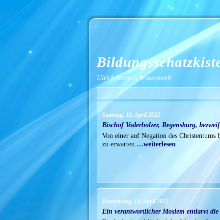
Bildungsschatzkist
Ulrich Bonse's Wissenswelt
Samstag, 16. April 2022
Bischof Voderholzer, Regensburg, bezweife
Von einer auf Negation des Christentums be
zu erwarten.
…weiterlesen
Donnerstag, 14. April 2022
Ein verantwortlicher Moslem entlarvt die 