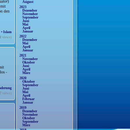
Autor
)
August
 mit
2023
Dezember
on den
November
September
Juni
Mai
April
Januar
n
• Islam
2022
1
views)
Dezember
Mai
April
Januar
2021
November
Oktober
Juni
mit
April
los -
März
2020
Oktober
September
nderung
Juni
Mai
7
views)
April
Februar
Januar
2019
Dezember
November
Oktober
September
März