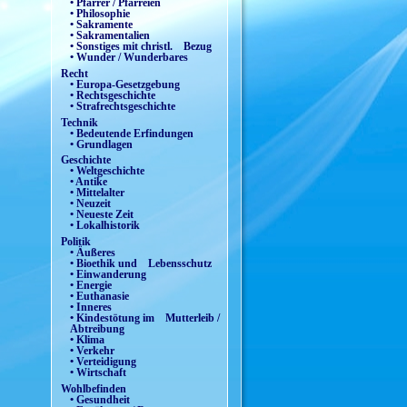
• Pfarrer / Pfarreien
• Philosophie
• Sakramente
• Sakramentalien
• Sonstiges mit christl. Bezug
• Wunder / Wunderbares
Recht
• Europa-Gesetzgebung
• Rechtsgeschichte
• Strafrechtsgeschichte
Technik
• Bedeutende Erfindungen
• Grundlagen
Geschichte
• Weltgeschichte
• Antike
• Mittelalter
• Neuzeit
• Neueste Zeit
• Lokalhistorik
Politik
• Äußeres
• Bioethik und Lebensschutz
• Einwanderung
• Energie
• Euthanasie
• Inneres
• Kindestötung im Mutterleib /
Abtreibung
• Klima
• Verkehr
• Verteidigung
• Wirtschaft
Wohlbefinden
• Gesundheit