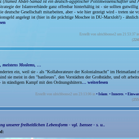
z (
Hamed Abdel-Samad ist ein deutsch-ägyptischer Politikwissenschaftler und 
Strategie der Islamverbände ganz offenbar hinterhältig ist - sie sollten gutwillig
e deutsche Gesellschaft mitarbeiten, aber - wie hier gezeigt wird - treten sie v
nsgeld angelegt ist (hier in die prächtige Moschee in DU-Marxloh!) - ähnlich
sen
Erstellt von ulrichbonse2 um 21:53:37 i
(
224
a, meistens Moslems, …
derten ein, weil sie - als “Kollaborateure der Kolonialmacht” im Heimatland 
nd sie meist in den “banlieues”, den Vorstädten der Großstädte, und oft arbeits
n - in ständigem Kampf mit den Ordnungshütern
… weiterlesen
Erstellt von ulrichbonse2 um 23:13:06 in
• Islam
,
• Inneres
,
• Einwa
(
255
g unserer freiheitlichen Lebensform - vgl. Isensee - s. u..
nd: