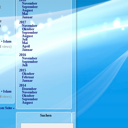
2018
November
d
September
August
Mai
Januar
e
2017
t
November
Oktober
September
August
Juli
n
• Islam
Mai
April
1
views)
Januar
2016
November
September
Juli
2015
Oktober
Februar
Januar
2014
Dezember
,
• Islam
November
Oktober
4
views)
September
August
te Seite »
Suchen