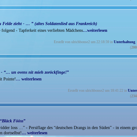
 Felde zieht - … ” (altes Soldatenlied aus Frankreich)
folgend - Tapferkeit eines verliebten Mädchens
…weiterlesen
Erstellt von ulrichbonse2 um 22:18:59 in
Unterhaltung
,
(
200
r - “… un ovens nit mieh zoröckfinge!”
it Pointe!
… weiterlesen
Erstellt von ulrichbonse2 um 18:41:22 in
Unter
(
234
 “Bläck Fööss”
widder loss …” - Persiflage des “deutschen Drangs in den Süden” - in einem gr
n dortselbst!
… weiterlesen