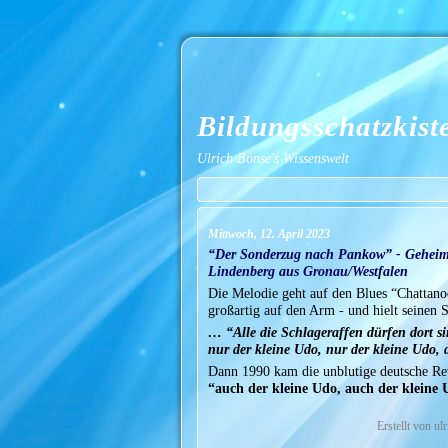
Bildungsschatzkist
Ulrich Bonse's Wissenswelt
Mittwoch, 12. April 2023
“Der Sonderzug nach Pankow” - Geheimw
Lindenberg aus Gronau/Westfalen
Die Melodie geht auf den Blues “Chattan
großartig auf den Arm - und hielt seinen
… “Alle die Schlageraffen dürfen dort s
nur der kleine Udo, nur der kleine Udo, 
Dann 1990 kam die unblutige deutsche Revo
“auch der kleine Udo, auch der kleine Ud
Erstellt von u