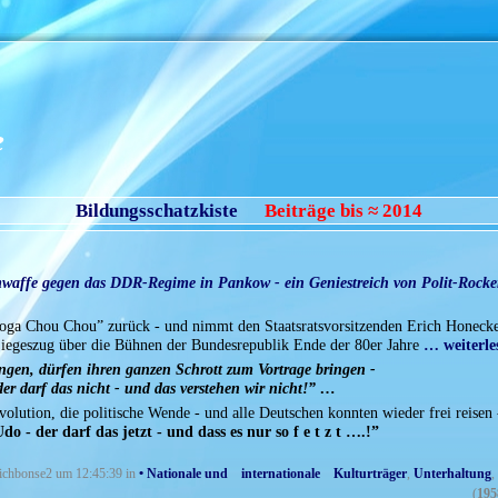
e
Bildungsschatzkiste
Beiträge bis ≈ 2014
affe gegen das DDR-Regime in Pankow - ein Geniestreich von Polit-Rocke
ooga Chou Chou” zurück - und nimmt den Staatsratsvorsitzenden Erich Honeck
 Siegeszug über die Bühnen der Bundesrepublik Ende der 80er Jahre
… weiterle
ingen, dürfen ihren ganzen Schrott zum Vortrage bringen -
der darf das nicht - und das verstehen wir nicht!” …
lution, die politische Wende - und alle Deutschen konnten wieder frei reisen 
o - der darf das jetzt - und dass es nur so f e t z t ….!”
lrichbonse2 um 12:45:39 in
• Nationale und internationale Kulturträger
,
Unterhaltung
,
(
195