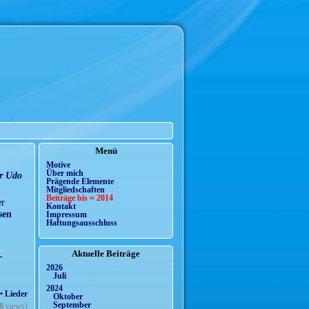
Menü
Motive
Über mich
r Udo
Prägende Elemente
Mitgliedschaften
Beiträge bis ≈ 2014
er
Kontakt
sen
Impressum
Haftungsausschluss
Aktuelle Beiträge
-
2026
Juli
2024
• Lieder
Oktober
September
8
views)