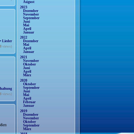
August
2023
Dezember
November
September
Juni
Mai
April
Januar
2022
• Lieder
Dezember
Mai
8
views)
April
Januar
2021
November
Oktober
Juni
April
März
2020
Oktober
September
haltung
Juni
8
views)
Mai
April
Februar
Januar
2019
Dezember
November
Oktober
oßen
September
März