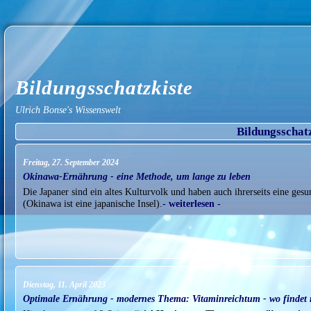
Bildungsschatzkiste
Ulrich Bonse's Wissenswelt
Bildungsschat
Freitag, 27. September 2024
Okinawa-Ernährung - eine Methode, um lange zu leben
Die Japaner sind ein altes Kulturvolk und haben auch ihrerseits eine g
(Okinawa ist eine japanische Insel).
- weiterlesen -
Dienstag, 11. April 2023
Optimale Ernährung - modernes Thema: Vitaminreichtum - wo findet