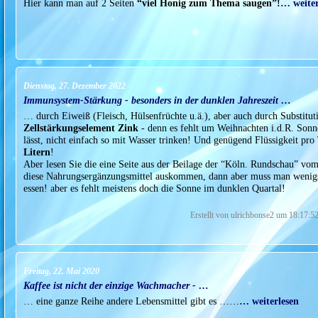
Hier kann man auf 2 Seiten
“viel Honig zum Thema saugen”!
… weiter
Dienstag, 27. Dezember 2022
Immunsystem-Stärkung - besonders in der dunklen Jahreszeit …
… durch Eiweiß (Fleisch, Hülsenfrüchte u.ä.), aber auch durch Substitu
Zellstärkungselement Zink
- denn es fehlt um Weihnachten i.d.R. Sonne
lässt, nicht einfach so mit Wasser trinken! Und genügend Flüssigkeit pr
Litern
!
Aber lesen Sie die eine Seite aus der Beilage der “Köln. Rundschau” vo
diese Nahrungsergänzungsmittel auskommen, dann aber muss man wenigste
essen! aber es fehlt meistens doch die Sonne im dunklen Quartal!
Erstellt von ulrichbonse2 um 18:17:5
Freitag, 22. Mai 2020
Kaffee ist nicht der einzige Wachmacher - …
… eine ganze Reihe andere Lebensmittel gibt es ……
… weiterlesen