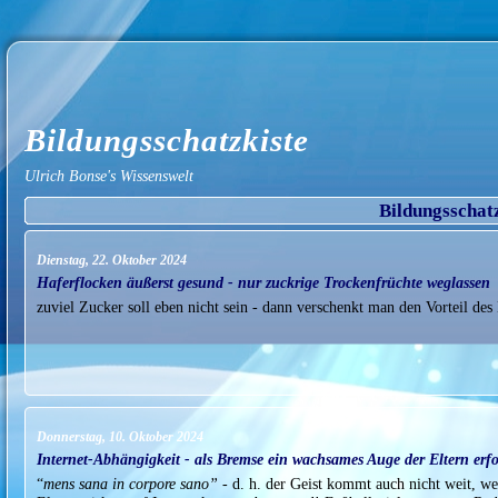
Bildungsschatzkiste
Ulrich Bonse's Wissenswelt
Bildungsschat
Dienstag, 22. Oktober 2024
Haferflocken äußerst gesund - nur zuckrige Trockenfrüchte weglassen
zuviel Zucker soll eben nicht sein - dann verschenkt man den Vorteil des
Donnerstag, 10. Oktober 2024
Internet-Abhängigkeit - als Bremse ein wachsames Auge der Eltern erfo
“
mens sana in corpore sano”
- d. h. der Geist kommt auch nicht weit, w