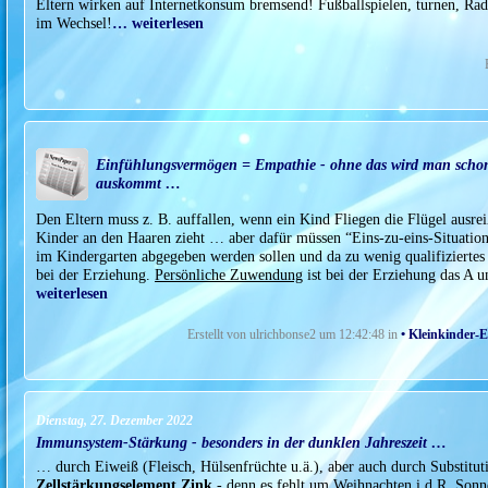
Eltern wirken auf Internetkonsum bremsend! Fußballspielen, turnen, Ra
im Wechsel!
… weiterlesen
Einfühlungsvermögen = Empathie - ohne das wird man schon
auskommt …
Den Eltern muss z. B. auffallen, wenn ein Kind Fliegen die Flügel ausrei
Kinder an den Haaren zieht … aber dafür müssen “Eins-zu-eins-Situat
im Kindergarten abgegeben werden sollen und da zu wenig qualifiziertes 
bei der Erziehung.
Persönliche Zuwendung
ist bei der Erziehung das A u
weiterlesen
Erstellt von ulrichbonse2 um 12:42:48 in
• Kleinkinder-
Dienstag, 27. Dezember 2022
Immunsystem-Stärkung - besonders in der dunklen Jahreszeit …
… durch Eiweiß (Fleisch, Hülsenfrüchte u.ä.), aber auch durch Substitu
Zellstärkungselement Zink
- denn es fehlt um Weihnachten i.d.R. Sonne