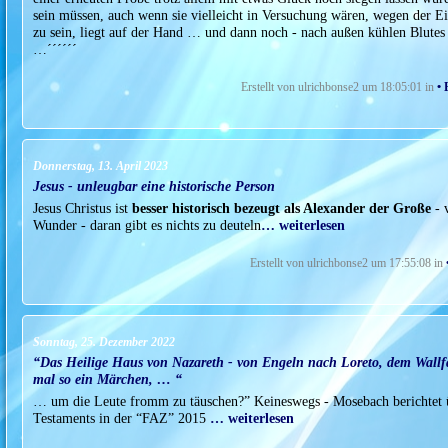
sein müssen, auch wenn sie vielleicht in Versuchung wären, wegen der Ei
zu sein, liegt auf der Hand … und dann noch - nach außen kühlen Blutes -
…´´´´´´
Erstellt von ulrichbonse2 um 18:05:01 in
• 
Donnerstag, 13. April 2023
Jesus - unleugbar eine historische Person
Jesus Christus ist
besser historisch bezeugt als Alexander der Große
- 
Wunder - daran gibt es nichts zu deuteln
… weiterlesen
Erstellt von ulrichbonse2 um 17:55:08 in
Sonntag, 25. Dezember 2022
“Das Heilige Haus von Nazareth - von Engeln nach Loreto, dem Wallfah
mal so ein Märchen, … “
… um die Leute fromm zu täuschen?” Keineswegs - Mosebach berichtet ü
Testaments in der “FAZ” 2015
… weiterlesen