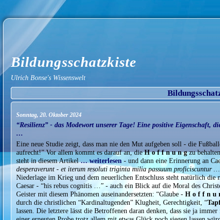
Bildungsschatzkiste
Ulrich Bonse's Wissenswelt
Bildungsschat
Sonntag, 20. Oktober 2024
“Resilienz” - das Modewort unserer Tage! Eine positive Eigenschaft, 
…
Eine neue Studie zeigt, dass man nie den Mut aufgeben soll - die Fußball
aufrecht!” Vor allem kommt es darauf an, die
H o f f n u n g
zu behalten 
steht in diesem Artikel
… weiterlesen
- und dann eine Erinnerung an Cae
desperaverunt - et iterum resoluti triginta milia passuum proficiscuntur 
Niederlage im Krieg und dem neuerlichen Entschluss steht natürlich die
Caesar - “his rebus cognitis …” - auch ein Blick auf die Moral des Chris
Geister mit diesem Phänomen auseinandersetzten: “Glaube -
H o f f n u
durch die christlichen “Kardinaltugenden” Klugheit, Gerechtigkeit, “
Tap
lassen. Die letztere lässt die Betroffenen daran denken, dass sie ja imme
einer erneuten Probe trotz allem mit etwas Glück noch siegen lassen wü