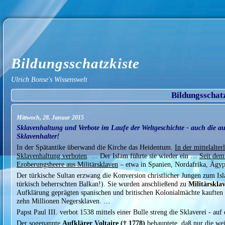
Bildungsschatzkiste
Ulrich Bonse's Wissenswelt
Bildungsschat
Mittwoch, 28. Januar 2015
Sklavenhaltung und Verbote im Laufe der Weltgeschichte - auch die au
Sklavenhalter!
In der Spätantike überwand die Kirche das Heidentum.
In der mittelalter
Sklavenhaltung verboten
. … Der Islam führte sie wieder ein …
Seit dem 
Eroberungsheere aus Militärsklaven
– etwa in Spanien, Nordafrika, Ägyp
Der türkische Sultan erzwang die Konversion christlicher Jungen zum Isl
türkisch beherrschten Balkan!). Sie wurden anschließend zu
Militärskla
Aufklärung geprägten spanischen und britischen Kolonialmächte kauften 
zehn Millionen Negersklaven. …
Papst Paul III. verbot 1538 mittels einer Bulle streng die Sklaverei - a
Der sogenannte
Aufklärer Voltaire († 1778)
behauptete, daß nur die wei