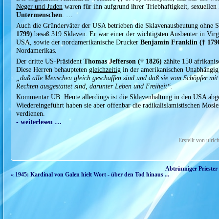
Neger und Juden
waren für ihn aufgrund ihrer Triebhaftigkeit, sexuelle
Untermenschen
. …
Auch die Gründerväter der USA betrieben die Sklavenausbeutung ohne S
1799)
besaß 319 Sklaven. Er war einer der wichtigsten Ausbeuter in Virg
USA, sowie der nordamerikanische Drucker
Benjamin Franklin († 179
Nordamerikas.
Der dritte US-Präsident
Thomas Jefferson († 1826)
zählte 150 afrikani
Diese Herren behaupteten
gleichzeitig
in der amerikanischen Unabhängigk
„daß alle Menschen gleich geschaffen sind und daß sie vom Schöpfer mit
Rechten ausgestattet sind, darunter Leben und Freiheit“.
Kommentar UB: Heute allerdings ist die Sklavenhaltung in den USA abge
Wiedereingeführt haben sie aber offenbar die radikalislamistischen Mosl
verdienen.
- weiterlesen …
Erstellt von ulr
Abtrünniger Priester
« 1945: Kardinal von Galen hielt Wort - über den Tod hinaus ...