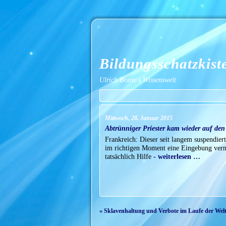
Bildungsschatzkist
Ulrich Bonse's Wissenswelt
Mittwoch, 28. Januar 2015
Abtrünniger Priester kam wieder auf den
Frankreich: Dieser seit langem suspendier
im richtigen Moment eine Eingebung vermi
tatsächlich Hilfe
- weiterlesen …
« Sklavenhaltung und Verbote im Laufe der Weltg