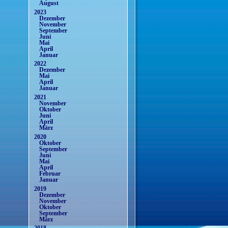
August
2023
Dezember
November
September
Juni
Mai
April
Januar
2022
Dezember
Mai
April
Januar
2021
November
Oktober
Juni
April
März
2020
Oktober
September
Juni
Mai
April
Februar
Januar
2019
Dezember
November
Oktober
September
März