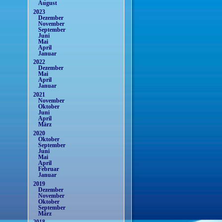
August
2023
Dezember
November
September
Juni
Mai
April
Januar
2022
Dezember
Mai
April
Januar
2021
November
Oktober
Juni
April
März
2020
Oktober
September
Juni
Mai
April
Februar
Januar
2019
Dezember
November
Oktober
September
März