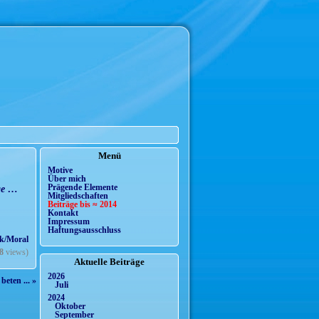
Menü
Motive
Über mich
ge …
Prägende Elemente
Mitgliedschaften
Beiträge bis ≈ 2014
Kontakt
Impressum
Haftungsausschluss
ik/Moral
8
views)
Aktuelle Beiträge
2026
eten ... »
Juli
2024
Oktober
September