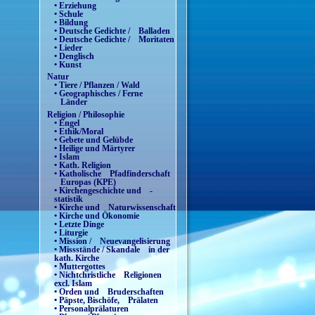
• Erziehung
• Schule
• Bildung
• Deutsche Gedichte / Balladen
• Deutsche Gedichte / Moritaten
• Lieder
• Denglisch
• Kunst
Natur
• Tiere / Pflanzen / Wald
• Geographisches / Ferne
Länder
Religion / Philosophie
• Engel
• Ethik/Moral
• Gebete und Gelübde
• Heilige und Märtyrer
• Islam
• Kath. Religion
• Katholische Pfadfinderschaft
Europas (KPE)
• Kirchengeschichte und -
statistik
• Kirche und Naturwissenschaft
• Kirche und Ökonomie
• Letzte Dinge
• Liturgie
• Mission / Neuevangelisierung
• Missstände / Skandale in der
kath. Kirche
• Muttergottes
• Nichtchristliche Religionen
excl. Islam
• Orden und Bruderschaften
• Päpste, Bischöfe, Prälaten
• Personalprälaturen