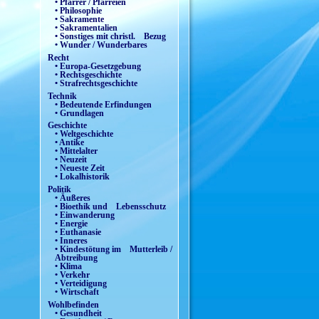
• Pfarrer / Pfarreien
• Philosophie
• Sakramente
• Sakramentalien
• Sonstiges mit christl. Bezug
• Wunder / Wunderbares
Recht
• Europa-Gesetzgebung
• Rechtsgeschichte
• Strafrechtsgeschichte
Technik
• Bedeutende Erfindungen
• Grundlagen
Geschichte
• Weltgeschichte
• Antike
• Mittelalter
• Neuzeit
• Neueste Zeit
• Lokalhistorik
Politik
• Äußeres
• Bioethik und Lebensschutz
• Einwanderung
• Energie
• Euthanasie
• Inneres
• Kindestötung im Mutterleib /
Abtreibung
• Klima
• Verkehr
• Verteidigung
• Wirtschaft
Wohlbefinden
• Gesundheit