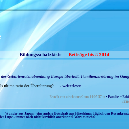
e
Bildungsschatzkiste
Beiträge bis ≈ 2014
n der Geburtenratenabsenkung Europa überholt, Familienzerstörung im Gan
ls ultima ratio der Überalterung? …
- weiterlesen …
Erstellt von ulrichbonse2 um 14:05:57 in
• Familie
,
• Eth
(
430
Wunder aus Japan - eine andere Botschaft aus Hiroshima: Täglich den Rosenkranz b
der Lupe - immer noch nicht kirchlich anerkannt? Warum nicht?