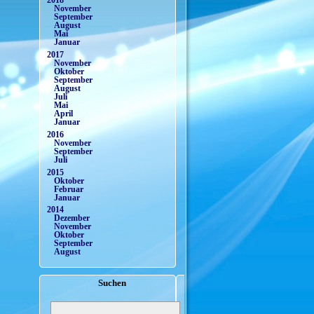
2018
November
September
August
Mai
Januar
2017
November
Oktober
September
August
Juli
Mai
April
Januar
2016
November
September
Juli
2015
Oktober
Februar
Januar
2014
Dezember
November
Oktober
September
August
Suchen