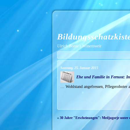
Bildungsschatzkist
Ulrich Bonse's Wissenswelt
Sonntag, 25. Januar 2015
Ehe und Familie in Fernost: I
… Wohlstand angefressen, Pflegeroboter a
« 30 Jahre "Erscheinungen": Medjugorje unter 