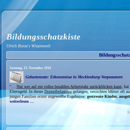
Bildungsschatzkiste
Ulrich Bonse's Wissenswelt
Bildungsschat
Sonntag, 13. November 2016
Geburtenrate: Erkenntnisse in Mecklenburg-Vorpommern
“…
Nur wer auf ein volles bezahltes Arbeitsjahr zurückblicken kann
, hat
Elterngeld. In dieser
Doppelbelastung
gefangen, verzichten Mütter oft auf
jungen Familien erntet ungewollte Ergebnisse:
gestresste Kinder, ausge
weiterlesen …
E