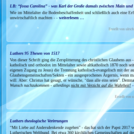
LB: “fossa Carolina” - was Karl der Große damals zwischen Main und
Wie im Mittelalter die Bodenbeschaffenheit und schließlich auch eine Er
unwirtschaftlich machten -
- weiterlesen …
Erstellt von ulri
Luthers 95 Thesen von 1517
Von dieser Schrift ging die Zersplitterung des christlichen Glaubens aus
katholisch und orthodox im Mittelalter sowie altkatholisch 1870 noch sei
eigenen Zugang zu Jesus) die Trennung katholisch-evangelisch mit der au
Glaubensgemeinschaften/Sekten - ein ausgesprochenes Ärgernis, wenn 
will. Aber: Christus hat gesagt, er wünsche, “dass alle eins seien”. Dem
Wunsch nachzukommen - allerdings
nicht mit Verzicht auf die Wahrheit!
Erstellt von 
Luthers theologische Verirrungen
“Mit Liebe auf Andersdenkende zugehen” - das hat sich der Papst 2017
Lutherischen Weltbund. Bei etwa 360 kirchlichen Gemeinschaften auf der 