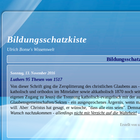
Bildungsschatzkiste
Ulrich Bonse's Wissenswelt
Bildungsschat
Sonntag, 13. November 2016
Luthers 95 Thesen von 1517
Von dieser Schrift ging die Zersplitterung des christlichen Glaubens aus
katholisch und orthodox im Mittelalter sowie altkatholisch 1870 noch sei
eigenen Zugang zu Jesus) die Trennung katholisch-evangelisch mit der au
Glaubensgemeinschaften/Sekten - ein ausgesprochenes Ärgernis, wenn 
will. Aber: Christus hat gesagt, er wünsche, “dass alle eins seien”. Dem
Wunsch nachzukommen - allerdings
nicht mit Verzicht auf die Wahrheit!
Erstellt von 