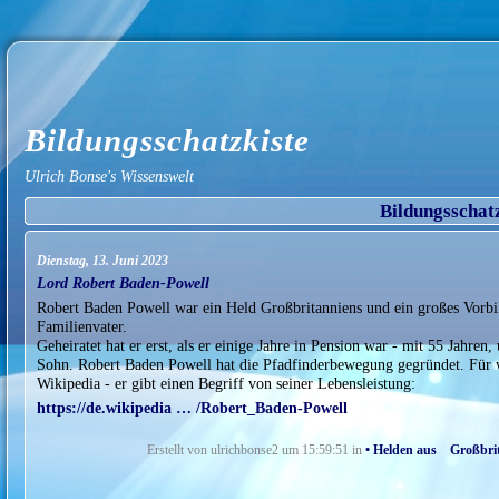
Bildungsschatzkiste
Ulrich Bonse's Wissenswelt
Bildungsschat
Dienstag, 13. Juni 2023
Lord Robert Baden-Powell
Robert Baden Powell war ein Held Großbritanniens und ein großes Vorbild
Familienvater.
Geheiratet hat er erst, als er einige Jahre in Pension war - mit 55 Jahr
Sohn. Robert Baden Powell hat die Pfadfinderbewegung gegründet. Für w
Wikipedia - er gibt einen Begriff von seiner Lebensleistung:
https://de.wikipedia … /Robert_Baden-Powell
Erstellt von ulrichbonse2 um 15:59:51 in
• Helden aus Großbri