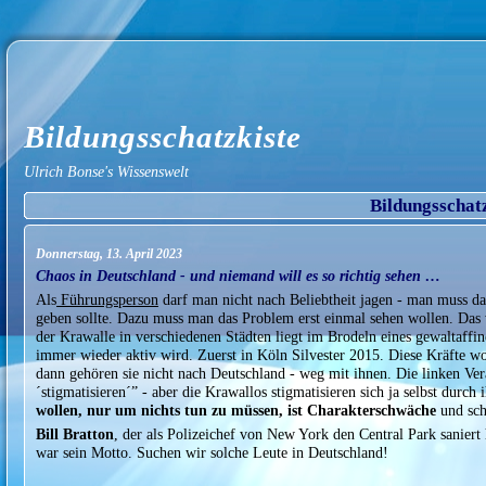
Bildungsschatzkiste
Ulrich Bonse's Wissenswelt
Bildungsschat
Donnerstag, 13. April 2023
Chaos in Deutschland - und niemand will es so richtig sehen …
Als
Führungsperson
darf man nicht nach Beliebtheit jagen - man muss d
geben sollte. Dazu muss man das Problem erst einmal sehen wollen. Das 
der Krawalle in verschiedenen Städten liegt im Brodeln eines gewaltaffin
immer wieder aktiv wird. Zuerst in Köln Silvester 2015. Diese Kräfte wol
dann gehören sie nicht nach Deutschland - weg mit ihnen. Die linken Ver
´stigmatisieren´” - aber die Krawallos stigmatisieren sich ja selbst durch
wollen, nur um nichts tun zu müssen, ist Charakterschwäche
und sc
Bill Bratton
, der als Polizeichef von New York den Central Park saniert 
war sein Motto. Suchen wir solche Leute in Deutschland!