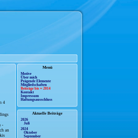
Menü
Motive
Über mich
,
Prägende Elemente
Mitgliedschaften
Beiträge bis ≈ 2014
Kontakt
Impressum
Haftungsausschluss
n 4
Aktuelle Beiträge
dings
2026
Juli
 -
2024
ch an
Oktober
kis
September