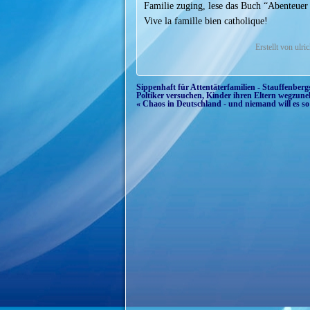
Familie zuging, lese das Buch “Abenteuer 
Vive la famille bien catholique!
Erstellt von ulr
Sippenhaft für Attentäterfamilien - Stauffenberg
Poltiker versuchen, Kinder ihren Eltern wegzun
« Chaos in Deutschland - und niemand will es so r