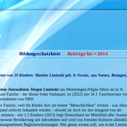
e
Bildungsschatzkiste
Beiträge bis ≈ 2014
utter von 10 Kindern: Martine Liminski geb. le Noxaic, aus Nantes, Bretagne
iem Journalisten Jürgen Liminski
aus Memmingen/Allgäu führte sie in St.
d Familie - der älteste Sohn Nathanael, ist (2022) mit 34 J. Familienvater vo
rpräsidenten von NRW.
r Familie, weil die Kinder dort am besten “Menschlichkeit” lernten - war aller
hland schlecht behandelt würden - obwohl sie doch für den dringend von der
müssten - mit 1,5 Kindern (2023) liegt Deutschland im Mittelfeld aller Staaten
gesessene Bevölkerung seit Jahrzehnten und wird von fremden Kulturen allmähli
unangenehmen Begleiterscheinungen. Wer genau wissen will, wie es bei Limins