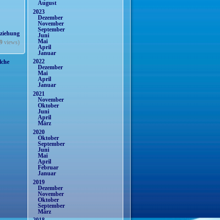
August
2023
Dezember
November
September
rziehung
Juni
Mai
9
views)
April
Januar
2022
lche
Dezember
Mai
April
Januar
2021
November
Oktober
Juni
April
März
2020
Oktober
September
Juni
Mai
April
Februar
Januar
2019
Dezember
November
Oktober
September
März