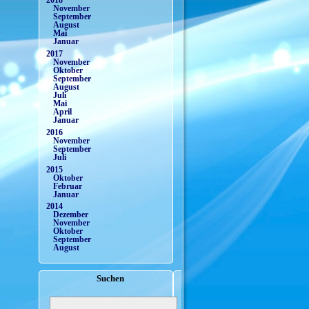
2018
November
September
August
Mai
Januar
2017
November
Oktober
September
August
Juli
Mai
April
Januar
2016
November
September
Juli
2015
Oktober
Februar
Januar
2014
Dezember
November
Oktober
September
August
Suchen