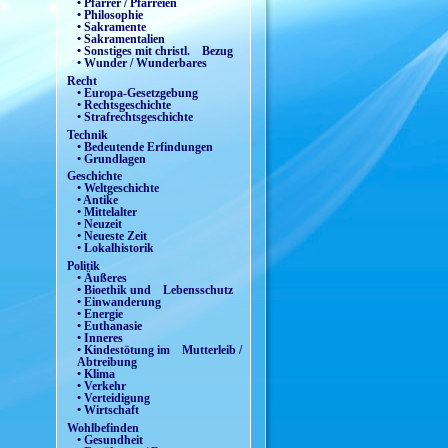
• Pfarrer / Pfarreien
• Philosophie
• Sakramente
• Sakramentalien
• Sonstiges mit christl. Bezug
• Wunder / Wunderbares
Recht
• Europa-Gesetzgebung
• Rechtsgeschichte
• Strafrechtsgeschichte
Technik
• Bedeutende Erfindungen
• Grundlagen
Geschichte
• Weltgeschichte
• Antike
• Mittelalter
• Neuzeit
• Neueste Zeit
• Lokalhistorik
Politik
• Äußeres
• Bioethik und Lebensschutz
• Einwanderung
• Energie
• Euthanasie
• Inneres
• Kindestötung im Mutterleib /
Abtreibung
• Klima
• Verkehr
• Verteidigung
• Wirtschaft
Wohlbefinden
• Gesundheit