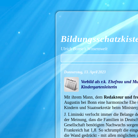
Bildungsschatzkist
Ulrich Bonse's Wissenswelt
Donnerstag, 13. April 2023
Vorbild als r.k. Ehefrau und M
Kindergartenleiterin
Mit ihrem Mann, dem
Redakteur und fre
Augustin bei Bonn eine harmonische Ehe un
Kindern und Staatssekretär beim Ministe
J. Liminski verfocht immer die Belange de
der Meinung, dass die Familien in Deutsc
Gesellschaft benötigten Nachwuchs sorgen 
Frankreich hat 1,8. So schrumpft die ein
die Wand gedrückt - mit allen möglichen 