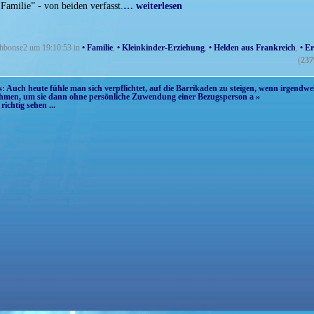
Familie” - von beiden verfasst.
… weiterlesen
ichbonse2 um 19:10:53 in
• Familie
,
• Kleinkinder-Erziehung
,
• Helden aus Frankreich
,
• E
(
237
s: Auch heute fühle man sich verpflichtet, auf die Barrikaden zu steigen, wenn irgendwe
ehmen, um sie dann ohne persönliche Zuwendung einer Bezugsperson a »
ichtig sehen ...