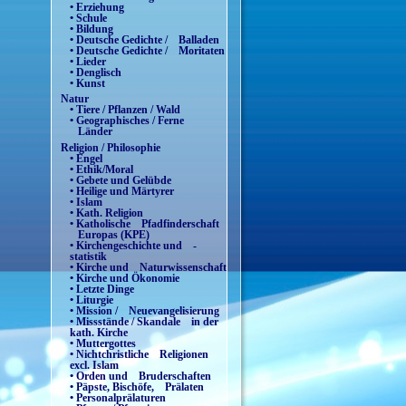
• Erziehung
• Schule
• Bildung
• Deutsche Gedichte / Balladen
• Deutsche Gedichte / Moritaten
• Lieder
• Denglisch
• Kunst
Natur
• Tiere / Pflanzen / Wald
• Geographisches / Ferne
Länder
Religion / Philosophie
• Engel
• Ethik/Moral
• Gebete und Gelübde
• Heilige und Märtyrer
• Islam
• Kath. Religion
• Katholische Pfadfinderschaft
Europas (KPE)
• Kirchengeschichte und -
statistik
• Kirche und Naturwissenschaft
• Kirche und Ökonomie
• Letzte Dinge
• Liturgie
• Mission / Neuevangelisierung
• Missstände / Skandale in der
kath. Kirche
• Muttergottes
• Nichtchristliche Religionen
excl. Islam
• Orden und Bruderschaften
• Päpste, Bischöfe, Prälaten
• Personalprälaturen