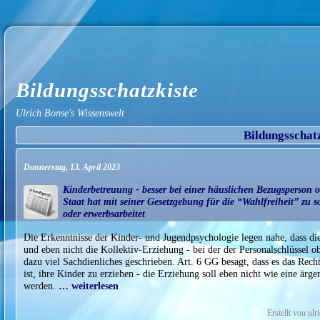
Bildungsschatzkiste
Ulrich Bonse's Wissenswelt
Bildungsschat
Donnerstag, 13. April 2023
Kinderbetreuung - besser bei einer häuslichen Bezugsperson 
Staat hat mit seiner Gesetzgebung für die “Wahlfreiheit” zu s
oder erwerbsarbeitet
Die Erkenntnisse der Kinder- und Jugendpsychologie legen nahe, dass di
und eben nicht die Kollektiv-Erziehung - bei der der Personalschlüssel obe
dazu viel Sachdienliches geschrieben. Art. 6 GG besagt, dass es das Rech
ist, ihre Kinder zu erziehen - die Erziehung soll eben nicht wie eine ärge
werden.
… weiterlesen
Erstellt von ul