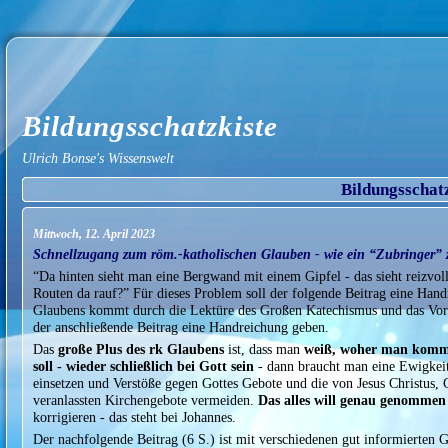
Bildungsschatzkiste
Ulrich Bonse's Wissenswelt
Bildungsschat
Mittwoch, 12. April 2023
Schnellzugang zum röm.-katholischen Glauben - wie ein “Zubringer”
“Da hinten sieht man eine Bergwand mit einem Gipfel - das sieht reizvoll 
Routen da rauf?” Für dieses Problem soll der folgende Beitrag eine Hand
Glaubens kommt durch die Lektüre des Großen Katechismus und das Vorbi
der anschließende Beitrag eine Handreichung geben.
Das
große Plus des rk Glaubens
ist, dass man
weiß, woher man kommt
soll - wieder schließlich bei Gott sein
- dann braucht man eine Ewigkeit
einsetzen und Verstöße gegen Gottes Gebote und die von Jesus Christus, 
veranlassten Kirchengebote vermeiden.
Das alles will genau genomme
korrigieren - das steht bei Johannes.
Der nachfolgende Beitrag (6 S.) ist mit verschiedenen gut informierten G