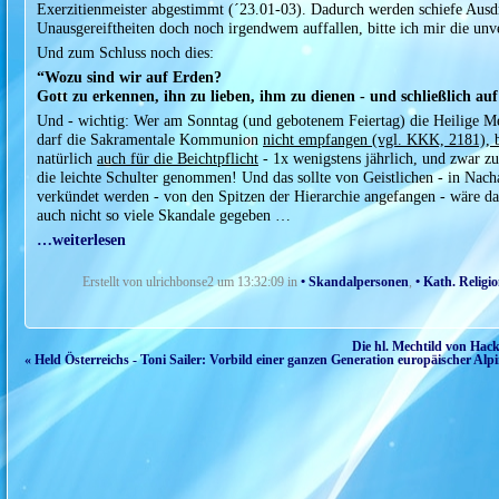
Exerzitienmeister abgestimmt (´23.01-03). Dadurch werden schiefe Ausd
Unausgereiftheiten doch noch irgendwem auffallen, bitte ich mir die unv
Und zum Schluss noch dies:
“Wozu sind wir auf Erden?
Gott zu erkennen, ihn zu lieben, ihm zu dienen - und schließlich au
Und - wichtig: Wer am Sonntag (und gebotenem Feiertag) die Heilige M
darf die Sakramentale Kommunion
nicht empfangen (vgl. KKK, 2181), b
natürlich
auch für die Beichtpflicht
- 1x wenigstens jährlich, und zwar zu
die leichte Schulter genommen! Und das sollte von Geistlichen - in Nach
verkündet werden - von den Spitzen der Hierarchie angefangen - wäre das 
auch nicht so viele Skandale gegeben …
…weiterlesen
Erstellt von ulrichbonse2 um 13:32:09 in
• Skandalpersonen
,
• Kath. Religi
Die hl. Mechtild von Hack
« Held Österreichs - Toni Sailer: Vorbild einer ganzen Generation europäischer Alp