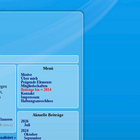
Menü
Motive
Über mich
Prägende Elemente
egen
Mitgliedschaften
Beiträge bis ≈ 2014
n,
Kontakt
n
Impressum
Haftungsausschluss
Aktuelle Beiträge
 Inneres
2026
Juli
0
views)
2024
Oktober
ualisiert »
September