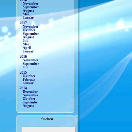
2018
November
September
August
Mai
Januar
2017
November
Oktober
September
August
Juli
Mai
April
Januar
2016
November
September
Juli
2015
Oktober
Februar
Januar
2014
Dezember
November
Oktober
September
August
Suchen