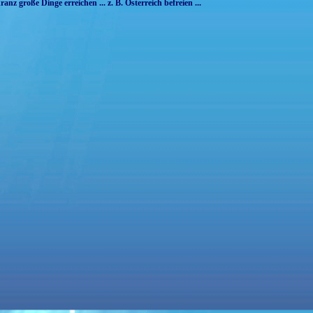
z große Dinge erreichen ... z. B. Österreich befreien ...