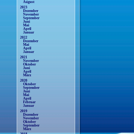
August
2023
Dezember
November
September
Juni
Mai
April
Januar
2022
Dezember
Mai
April
Januar
2021
November
Oktober
Juni
April
März
2020
Oktober
September
Juni
Mai
April
Februar
Januar
2019
Dezember
November
Oktober
September
März