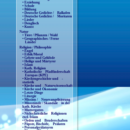
• Erziehung
• Schule
• Bildung
• Deutsche Gedichte / Balladen
• Deutsche Gedichte / Moritaten
• Lieder
• Denglisch
• Kunst
Natur
• Tiere / Pflanzen / Wald
• Geographisches / Ferne
Länder
Religion / Philosophie
• Engel
• Ethik/Moral
• Gebete und Gelübde
• Heilige und Märtyrer
• Islam
• Kath. Religion
• Katholische Pfadfinderschaft
Europas (KPE)
• Kirchengeschichte und -
statistik
• Kirche und Naturwissenschaft
• Kirche und Ökonomie
• Letzte Dinge
• Liturgie
• Mission / Neuevangelisierung
• Missstände / Skandale in der
kath. Kirche
• Muttergottes
• Nichtchristliche Religionen
excl. Islam
• Orden und Bruderschaften
• Päpste, Bischöfe, Prälaten
• Personalprälaturen