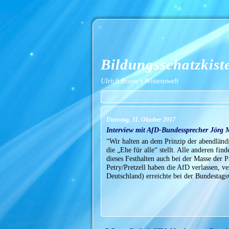
Bildungsschatzkist
Ulrich Bonse's Wissenswelt
Dienstag, 31. Oktober 2017
Interview mit AfD-Bundessprecher Jörg 
“Wir halten an dem Prinzip der abendländis
die „Ehe für alle“ stellt. Alle anderen fin
dieses Festhalten auch bei der Masse der 
Petry/Pretzell haben die AfD verlassen, ve
Deutschland) erreichte bei der Bundesta