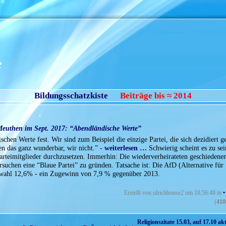
e
Bildungsschatzkiste
Beiträge bis ≈ 2014
Meuthen im Sept. 2017: “Abendländische Werte”
chen Werte fest. Wir sind zum Beispiel die einzige Partei, die sich dezidiert g
den das ganz wunderbar, wir nicht.”
- weiterlesen …
Schwierig scheint es zu sei
Parteimitglieder durchzusetzen. Immerhin: Die wiederverheirateten geschiedene
rsuchen eine “Blaue Partei” zu gründen. Tatsache ist: Die AfD (Alternative für
gswahl 12,6% - ein Zugewinn von 7,9 % gegenüber 2013.
Erstellt von ulrichbonse2 um 18:56:48 in
•
(
418
Religionszitate 15.03, auf 17.10 akt