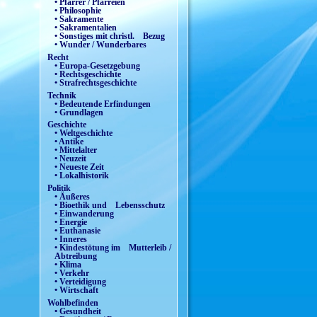
• Pfarrer / Pfarreien
• Philosophie
• Sakramente
• Sakramentalien
• Sonstiges mit christl. Bezug
• Wunder / Wunderbares
Recht
• Europa-Gesetzgebung
• Rechtsgeschichte
• Strafrechtsgeschichte
Technik
• Bedeutende Erfindungen
• Grundlagen
Geschichte
• Weltgeschichte
• Antike
• Mittelalter
• Neuzeit
• Neueste Zeit
• Lokalhistorik
Politik
• Äußeres
• Bioethik und Lebensschutz
• Einwanderung
• Energie
• Euthanasie
• Inneres
• Kindestötung im Mutterleib /
Abtreibung
• Klima
• Verkehr
• Verteidigung
• Wirtschaft
Wohlbefinden
• Gesundheit