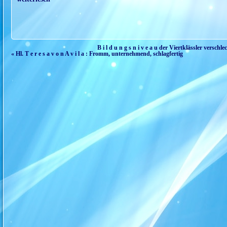
B i l d u n g s n i v e a u der Viertklässler versch
« Hl. T e r e s a v o n A v i l a : Fromm, unternehmend, schlagfertig