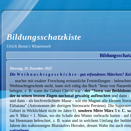
Bildungsschatzkiste
Ulrich Bonse's Wissenswelt
Bildungsschat
Dienstag, 20. Dezember 2022
Die W e i h n a c h t s g e s c h i c h t e - gut erfundenes Märchen?
… machte mit exakter Forschung erstaunliche Feststellungen - beleuchtete
Weihnachtsgeschenk sucht, kann sich ruhig das Buch “Jesus von Nazareth” 
belegen, z. B. wann die Geburt Christi war -
der “Stern von Bethlehem”
der in seinen letzten Zügen nochmal gewaltig aufleuchtet
und dann - 
und dann - als hochverdichtete Masse - wie ein Magnet alle kleinen Sterne
Ekbatana” (Astronomen der dortigen Sternwarte Persiens). Die Supernova
Geburt in Wirklichkeit nicht im Jahre O,
sondern Mitte März 5 v. C. w
am 9. März = 1. Nisan, wo die Schafe den Winter verbracht hatten - auf
hat Hesemann beleuchtet, z. B. wann und in welchem Umfang der bethlehe
Jahren des wahnsinnigen Blutsäufers Herodes, dessen Wahn ihn auch eini
weiterlesen