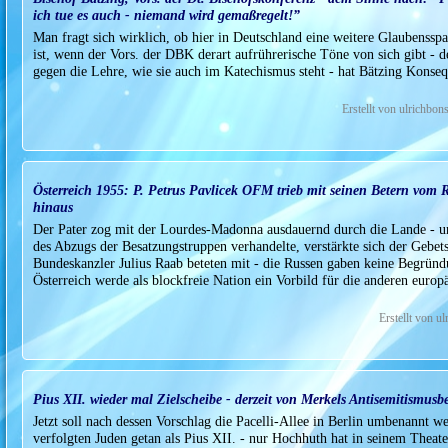
ich tue es auch - niemand wird gemaßregelt!”
Man fragt sich wirklich, ob hier in Deutschland eine weitere Glaubenssp
ist, wenn der Vors. der DBK derart aufrührerische Töne von sich gibt - de
gegen die Lehre, wie sie auch im Katechismus steht - hat Bätzing Konse
Erstellt von ulrichbo
Österreich 1955: P. Petrus Pavlicek OFM trieb mit seinen Betern vom
hinaus
Der Pater zog mit der Lourdes-Madonna ausdauernd durch die Lande - un
des Abzugs der Besatzungstruppen verhandelte, verstärkte sich der Gebe
Bundeskanzler Julius Raab beteten mit - die Russen gaben keine Begründu
Österreich werde als blockfreie Nation ein Vorbild für die anderen euro
Erstellt von u
Pius XII. wieder mal Zielscheibe - derzeit von Merkels Antisemitismusb
Jetzt soll nach dessen Vorschlag die Pacelli-Allee in Berlin umbenannt w
verfolgten Juden getan als Pius XII. - nur Hochhuth hat in seinem Theate