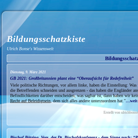
Bildungsschatzkiste
Ulrich Bonse's Wissenswelt
Bildungsschat
Dienstag, 9. März 2021
GB 2021: Großbritannien plant eine “Oberaufsicht für Redefreiheit”
Viele politische Richtungen, vor allem linke, haben die Einstellung: Was m
die Betreffenden schneiden und ausgrenzen - das haben die Engländer an
Befindlichkeiten darüber entscheiden, was sagbar ist, dann haben wir ke
Recht auf Beleidigtsein
, dem sich alles andere unterzuordnen hat.”
…weite
Erstellt von ulrichbon
Bischof Bätzing, Vors. der Dt. Bischofskonferenz - dem Sinne nach: “