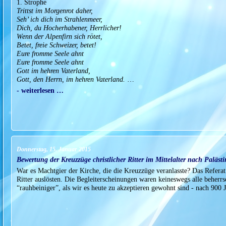
1. Strophe
Trittst im Morgenrot daher,
Seh’ ich dich im Strahlenmeer,
Dich, du Hocherhabener, Herrlicher!
Wenn der Alpenfirn sich rötet,
Betet, freie Schweizer, betet!
Eure fromme Seele ahnt
Eure fromme Seele ahnt
Gott im hehren Vaterland,
Gott, den Herrn, im hehren Vaterland.
…
- weiterlesen …
Donnerstag, 15. Januar 2015
Bewertung der Kreuzzüge christlicher Ritter im Mittelalter nach Paläst
War es Machtgier der Kirche, die die Kreuzzüge veranlasste? Das Referat
Ritter auslösten. Die Begleiterscheinungen waren keineswegs alle beherrsc
“rauhbeiniger”, als wir es heute zu akzeptieren gewohnt sind - nach 900 