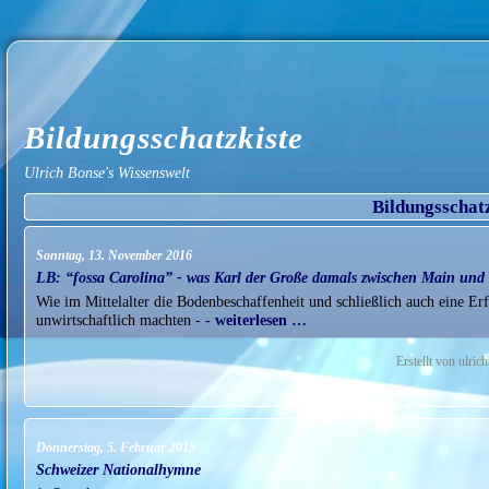
Bildungsschatzkiste
Ulrich Bonse's Wissenswelt
Bildungsschat
Sonntag, 13. November 2016
LB: “fossa Carolina” - was Karl der Große damals zwischen Main und
Wie im Mittelalter die Bodenbeschaffenheit und schließlich auch eine Er
unwirtschaftlich machten -
- weiterlesen …
Erstellt von ulri
Donnerstag, 5. Februar 2015
Schweizer Nationalhymne