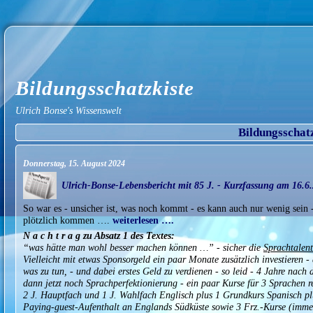
Bildungsschatzkiste
Ulrich Bonse's Wissenswelt
Bildungsschat
Donnerstag, 15. August 2024
Ulrich-Bonse-Lebensbericht mit 85 J. - Kurzfassung am 16.6.
So war es - unsicher ist, was noch kommt - es kann auch nur wenig sein -
plötzlich kommen ….
weiterlesen ….
N a c h t r a g zu Absatz 1 des Textes:
“was hätte man wohl besser machen können …” - sicher die
Sprachtalen
Vielleicht mit etwas Sponsorgeld ein paar Monate zusätzlich investieren 
was zu tun, - und dabei erstes Geld zu verdienen - so leid - 4 Jahre nach
dann jetzt noch Sprachperfektionierung - ein paar Kurse für 3 Sprachen r
2 J. Hauptfach und 1 J. Wahlfach Englisch plus 1 Grundkurs Spanisch plu
Paying-guest-Aufenthalt an Englands Südküste sowie 3 Frz.-Kurse (immer