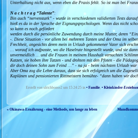
Unterhaltung nicht aus, wenn eben die Praxis fehlt. So ist man bei Fran
N a c h t r a g “Talente”
:
Bin auch “nervenstark” - wurde in verschiedenen validierten Tests darauf
hieß es da in der Sprache der Eignungspsychologen.
Wenn das nicht scho
so kann es noch gefördert
werden durch die persönliche Zuwendung durch meine Mutter, deren “Einzi
-. Diese Situation - vor allem bei mehreren Tanten und der Oma im selbe
Frechheit, angesichts deren mein in Urlaub gekommener Vater sich erschre
… worauf ich aufpasste, wo die Haselrute hingestellt wurde, und sie dan
unvermeidlich … und die Frauen in meinem Haushalt versuchten Schlim
Katzen, sie hoben ihre Tatzen - und drohten mit den Pfoten - die Pädagog
dir doch deinen Sohn zum Feind …” - na ja - beim nächsten Urlaub war 
Aber Oma zog die Lehre daraus, dass sie sich erfolgreich um die Zugesell
Kaplänen und pensionierten Rittmeistern bemühte- “dann haben wir doc
Erstellt von ulrichbonse2 um 15:24:25 in
• Familie
,
• Kleinkinder-Erziehu
« Okinawa-Ernährung - eine Methode, um lange zu leben
Mundkommuni