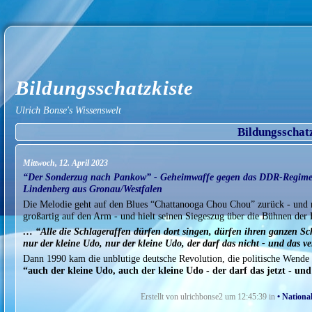
Bildungsschatzkiste
Ulrich Bonse's Wissenswelt
Bildungsschat
Mittwoch, 12. April 2023
“Der Sonderzug nach Pankow” - Geheimwaffe gegen das DDR-Regime i
Lindenberg aus Gronau/Westfalen
Die Melodie geht auf den Blues “Chattanooga Chou Chou” zurück - und 
großartig auf den Arm - und hielt seinen Siegeszug über die Bühnen der
… “Alle die Schlageraffen dürfen dort singen, dürfen ihren ganzen Sc
nur der kleine Udo, nur der kleine Udo, der darf das nicht - und das v
Dann 1990 kam die unblutige deutsche Revolution, die politische Wende -
“auch der kleine Udo, auch der kleine Udo - der darf das jetzt - und d
Erstellt von ulrichbonse2 um 12:45:39 in
• Nation