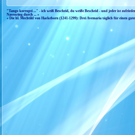
"Tango korrupti ..." - ich weiß Bescheid, du weißt Bescheid - und jeder ist zufried
Nasenring durch ... »
« Die hl. Mechtild von Hackeborn (1241-1299): Drei Avemaria täglich für einen gut