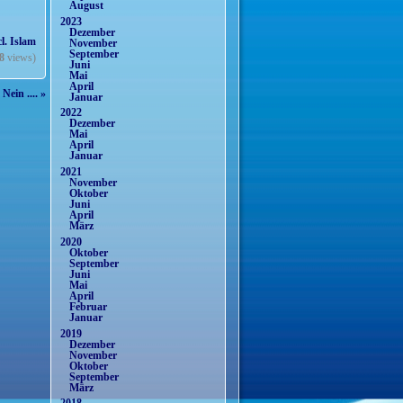
August
2023
Dezember
l. Islam
November
September
8
views)
Juni
Mai
April
Nein .... »
Januar
2022
Dezember
Mai
April
Januar
2021
November
Oktober
Juni
April
März
2020
Oktober
September
Juni
Mai
April
Februar
Januar
2019
Dezember
November
Oktober
September
März