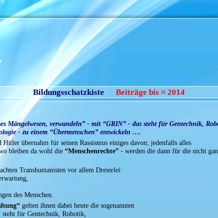
e
Bildungsschatzkiste
Beiträge bis ≈ 2014
 Mängelwesen, verwandeln” - mit “GRIN” - das steht für Gentechnik, Robo
ologie - zu einem “Übermenschen” entwickeln ….
 Hitler übernahm für seinen Rassismus einiges davon; jedenfalls alles
wo bleiben da wohl die
“Menschenrechte”
- werden die dann für die nicht gan
achten Transhumanisten vor allem Dreierlei:
erwartung,
ungen des Menschen.
ltung“
gelten ihnen dabei heute die sogenannten
N
steht für Gentechnik, Robotik,