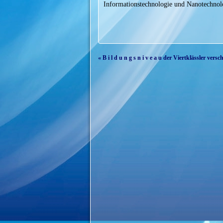
Informationstechnologie und Nanotechnol
« B i l d u n g s n i v e a u der Viertklässler ver