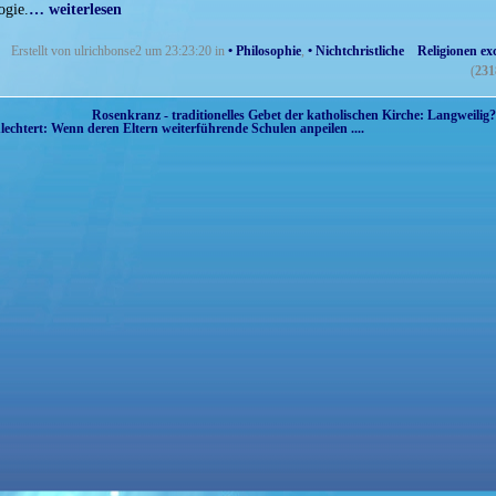
ogie.
… weiterlesen
Erstellt von ulrichbonse2 um 23:23:20 in
• Philosophie
,
• Nichtchristliche Religionen exc
(
231
Rosenkranz - traditionelles Gebet der katholischen Kirche: Langweilig? 
schlechtert: Wenn deren Eltern weiterführende Schulen anpeilen ....