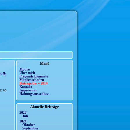
Menü
Motive
Über mich
tik,
Prägende Elemente
Mitgliedschaften
Beiträge bis ≈ 2014
Kontakt
z so
Impressum
Haftungsausschluss
Aktuelle Beiträge
2026
Juli
2024
Oktober
September