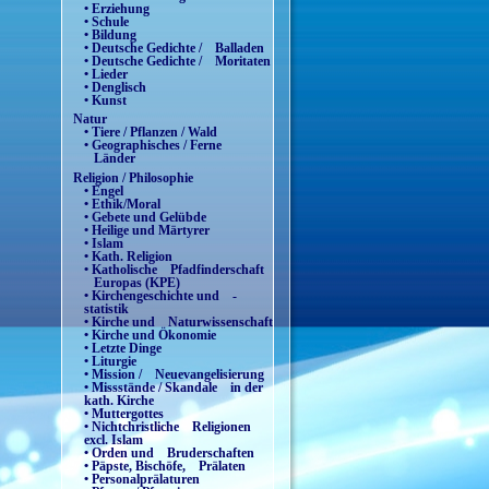
• Erziehung
• Schule
• Bildung
• Deutsche Gedichte / Balladen
• Deutsche Gedichte / Moritaten
• Lieder
• Denglisch
• Kunst
Natur
• Tiere / Pflanzen / Wald
• Geographisches / Ferne
Länder
Religion / Philosophie
• Engel
• Ethik/Moral
• Gebete und Gelübde
• Heilige und Märtyrer
• Islam
• Kath. Religion
• Katholische Pfadfinderschaft
Europas (KPE)
• Kirchengeschichte und -
statistik
• Kirche und Naturwissenschaft
• Kirche und Ökonomie
• Letzte Dinge
• Liturgie
• Mission / Neuevangelisierung
• Missstände / Skandale in der
kath. Kirche
• Muttergottes
• Nichtchristliche Religionen
excl. Islam
• Orden und Bruderschaften
• Päpste, Bischöfe, Prälaten
• Personalprälaturen