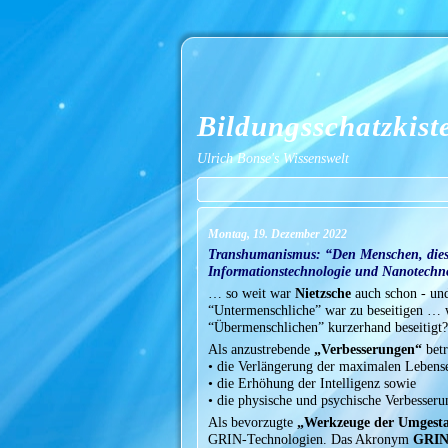
Bildungsschatzkist
Ulrich Bonse's Wissenswelt
Montag, 19. Dezember 2022
Transhumanismus: “Den Menschen, dieses
Informationstechnologie und Nanotechn
… so weit war
Nietzsche
auch schon - und
“Untermenschliche” war zu beseitigen … 
“Übermenschlichen” kurzerhand beseitigt?
Als anzustrebende
„Verbesserungen“
betr
• die Verlängerung der maximalen Lebens
• die Erhöhung der Intelligenz sowie
• die physische und psychische Verbesser
Als bevorzugte
„Werkzeuge der Umgesta
GRIN-Technologien. Das Akronym
GRI