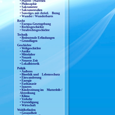
• Pfarrer / Pfarreien
• Philosophie
• Sakramente
• Sakramentalien
• Sonstiges mit christl. Bezug
• Wunder / Wunderbares
Recht
• Europa-Gesetzgebung
• Rechtsgeschichte
• Strafrechtsgeschichte
Technik
• Bedeutende Erfindungen
• Grundlagen
Geschichte
• Weltgeschichte
• Antike
• Mittelalter
• Neuzeit
• Neueste Zeit
• Lokalhistorik
Politik
• Äußeres
• Bioethik und Lebensschutz
• Einwanderung
• Energie
• Euthanasie
• Inneres
• Kindestötung im Mutterleib /
Abtreibung
• Klima
• Verkehr
• Verteidigung
• Wirtschaft
Wohlbefinden
• Gesundheit