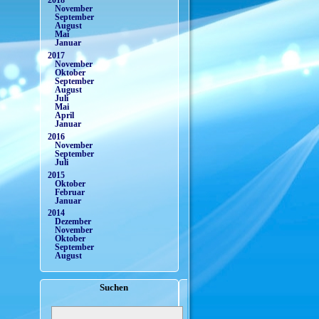
2018
November
September
August
Mai
Januar
2017
November
Oktober
September
August
Juli
Mai
April
Januar
2016
November
September
Juli
2015
Oktober
Februar
Januar
2014
Dezember
November
Oktober
September
August
Suchen