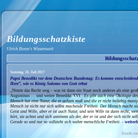
Bildungsschatzkiste
Ulrich Bonse's Wissenswelt
Bildungsschat
Sonntag, 16. Juli 2017
Papst Benedikt vor dem Deutschen Bundestag: Es komme entscheidend 
Herz”, wie es König Salomo von Gott erbat
„Nimm das Recht weg – was ist dann ein Staat noch anderes als eine gro
Augustinus … und weiter Benedikt XVI.:
Es gibt auch eine Ökologie de
Mensch hat eine Natur, die er achten muß und die er nicht beliebig mani
Mensch ist nicht nur sich selbst machende Freiheit. Der Mensch macht sich
Geist und Wille, aber er ist auch Natur, und sein Wille ist dann recht, we
hört, sie achtet und sich annimmt als der, der er ist und der sich nicht se
Gerade so und nur so vollzieht sich wahre menschliche Freiheit.
- weiter
Erstellt v