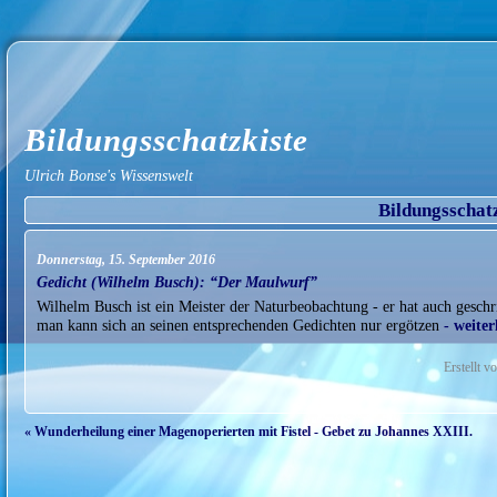
Bildungsschatzkiste
Ulrich Bonse's Wissenswelt
Bildungsschat
Donnerstag, 15. September 2016
Gedicht (Wilhelm Busch): “Der Maulwurf”
Wilhelm Busch ist ein Meister der Naturbeobachtung - er hat auch gesch
man kann sich an seinen entsprechenden Gedichten nur ergötzen
- weite
Erstellt 
« Wunderheilung einer Magenoperierten mit Fistel - Gebet zu Johannes XXIII.