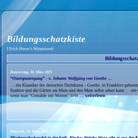
Bildungsschatzkiste
Ulrich Bonse's Wissenswelt
Bildungsschat
Donnerstag, 18. März 2021
“Osterspaziergang” - v. Johann Wolfgang von Goethe …
… ein Klassiker der deutschen Dichtkunst - Goethe, in Frankfurt geboren,
Stadttor und die Gärten am Main und den Main selbst sehen kann … ein G
wenn man “Gemälde mit Worten” liebt
… weiterlesen
Mittwoch, 10. März 2021
Missbrauchsskandal in der kath. Kirche: Welche Wege gibt es aus der K