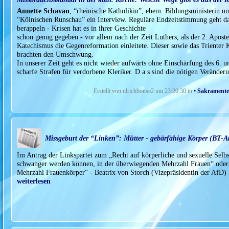
Annette Schavan
, “rheinische Katholikin”, ehem. Bildungsministerin un
“Kölnischen Runschau” ein Interview. Reguläre Endzeitstimmung geht dar
berappeln - Krisen hat es in ihrer Geschichte
schon genug gegeben - vor allem nach der Zeit Luthers, als der 2. Aposte
Katechismus die Gegenreformation einleitete. Dieser sowie das Trienter K
brachten den Umschwung.
In unserer Zeit geht es nicht wieder aufwärts ohne Einschärfung des 6. u
scharfe Strafen für verdorbene Kleriker. D a s sind die nötigen Veränder
Erstellt von ulrichbonse2 um 23:20:30 in
• Sakramente
Missgeburt der “Linken”: Mütter - gebärfähige Körper (BT-A
Im Antrag der Linkspartei zum „Recht auf körperliche und sexuelle Selb
schwanger werden können, in der überwiegenden Mehrzahl Frauen“ oder 
Mehrzahl Frauenkörper“ - Beatrix von Storch (Vizepräsidentin der AfD)
weiterlesen