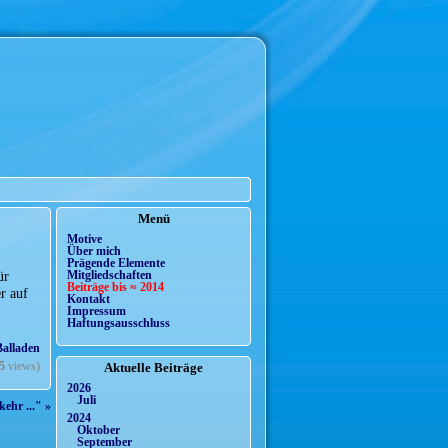
Menü
Motive
Über mich
Prägende Elemente
ür
Mitgliedschaften
Beiträge bis ≈ 2014
r auf
Kontakt
Impressum
Haftungsausschluss
Balladen
5
views)
Aktuelle Beiträge
2026
Juli
ehr ..." »
2024
Oktober
September