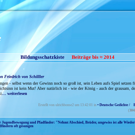
e
Bildungsschatzkiste
Beiträge bis ≈ 2014
n Friedrich von Schilller
gen - selbst wenn der Gewinn noch so groß ist, sein Leben aufs Spiel setzen f
chtsinn ist kein Mut! Aber natürlich ist - wie der König - auch der grausam, de
t
… weiterlesen
Erstellt von ulrichbonse2 um 13:42:01 in
• Deutsche Gedichte / 
(
304
r Jugendbewegung und Pfadfinder: "Nehmt Abschied, Brüder, ungewiss ist alle Wiederk
dfindern oft gesungen