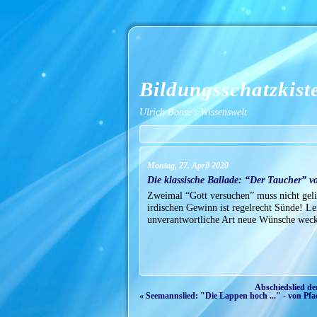
Bildungsschatzkist
Ulrich Bonse's Wissenswelt
Montag, 27. April 2020
Die klassische Ballade: “Der Taucher” vo
Zweimal “Gott versuchen” muss nicht gelin
irdischen Gewinn ist regelrecht Sünde! Lei
unverantwortliche Art neue Wünsche weck
Abschiedslied de
« Seemannslied: "Die Lappen hoch ..." - von Pfa