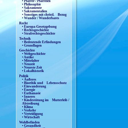
• Pfarrer / Pfarreien
• Philosophie
• Sakramente
• Sakramentalien
• Sonstiges mit christl. Bezug
• Wunder / Wunderbares
Recht
• Europa-Gesetzgebung
• Rechtsgeschichte
• Strafrechtsgeschichte
Technik
• Bedeutende Erfindungen
• Grundlagen
Geschichte
• Weltgeschichte
• Antike
• Mittelalter
• Neuzeit
• Neueste Zeit
• Lokalhistorik
Politik
• Äußeres
• Bioethik und Lebensschutz
• Einwanderung
• Energie
• Euthanasie
• Inneres
• Kindestötung im Mutterleib /
Abtreibung
• Klima
• Verkehr
• Verteidigung
• Wirtschaft
Wohlbefinden
• Gesundheit