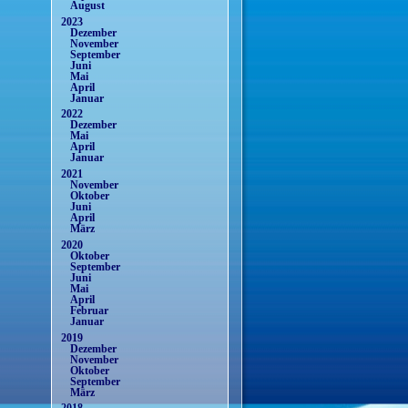
August
2023
Dezember
November
September
Juni
Mai
April
Januar
2022
Dezember
Mai
April
Januar
2021
November
Oktober
Juni
April
März
2020
Oktober
September
Juni
Mai
April
Februar
Januar
2019
Dezember
November
Oktober
September
März