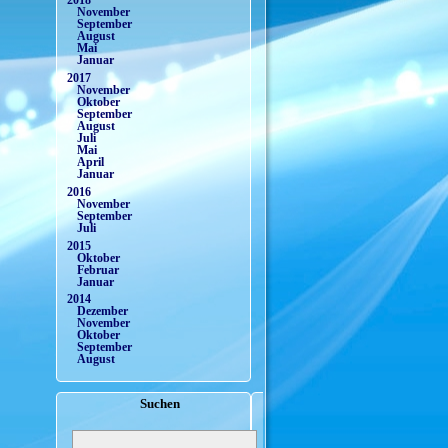
2018
November
September
August
Mai
Januar
2017
November
Oktober
September
August
Juli
Mai
April
Januar
2016
November
September
Juli
2015
Oktober
Februar
Januar
2014
Dezember
November
Oktober
September
August
Suchen