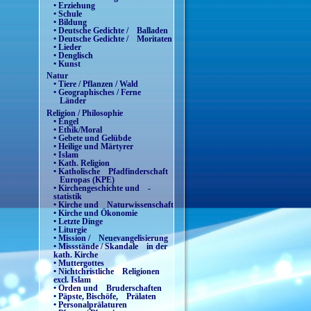
• Erziehung
• Schule
• Bildung
• Deutsche Gedichte / Balladen
• Deutsche Gedichte / Moritaten
• Lieder
• Denglisch
• Kunst
Natur
• Tiere / Pflanzen / Wald
• Geographisches / Ferne
Länder
Religion / Philosophie
• Engel
• Ethik/Moral
• Gebete und Gelübde
• Heilige und Märtyrer
• Islam
• Kath. Religion
• Katholische Pfadfinderschaft
Europas (KPE)
• Kirchengeschichte und -
statistik
• Kirche und Naturwissenschaft
• Kirche und Ökonomie
• Letzte Dinge
• Liturgie
• Mission / Neuevangelisierung
• Missstände / Skandale in der
kath. Kirche
• Muttergottes
• Nichtchristliche Religionen
excl. Islam
• Orden und Bruderschaften
• Päpste, Bischöfe, Prälaten
• Personalprälaturen