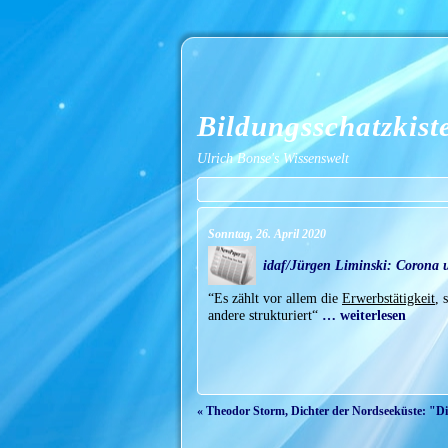
Bildungsschatzkist
Ulrich Bonse's Wissenswelt
Sonntag, 26. April 2020
idaf/Jürgen Liminski: Corona un
“Es zählt vor allem die
Erwerbstätigkeit
, 
andere strukturiert“
… weiterlesen
« Theodor Storm, Dichter der Nordseeküste: "D