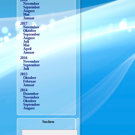
2018
November
September
August
Mai
Januar
2017
November
Oktober
September
August
Juli
Mai
April
Januar
2016
November
September
Juli
2015
Oktober
Februar
Januar
2014
Dezember
November
Oktober
September
August
Suchen