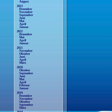
August
2023
Dezember
November
September
Juni
Mai
April
Januar
2022
Dezember
Mai
April
Januar
2021
November
Oktober
Juni
April
März
2020
Oktober
September
Juni
Mai
April
Februar
Januar
2019
Dezember
November
Oktober
September
März