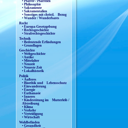
• Pfarrer / Pfarreien
• Philosophie
• Sakramente
• Sakramentalien
• Sonstiges mit christl. Bezug
• Wunder / Wunderbares
Recht
• Europa-Gesetzgebung
• Rechtsgeschichte
• Strafrechtsgeschichte
Technik
• Bedeutende Erfindungen
• Grundlagen
Geschichte
• Weltgeschichte
• Antike
• Mittelalter
• Neuzeit
• Neueste Zeit
• Lokalhistorik
Politik
• Äußeres
• Bioethik und Lebensschutz
• Einwanderung
• Energie
• Euthanasie
• Inneres
• Kindestötung im Mutterleib /
Abtreibung
• Klima
• Verkehr
• Verteidigung
• Wirtschaft
Wohlbefinden
• Gesundheit