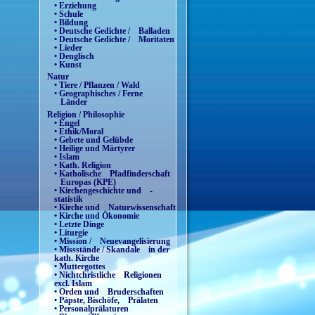
• Erziehung
• Schule
• Bildung
• Deutsche Gedichte / Balladen
• Deutsche Gedichte / Moritaten
• Lieder
• Denglisch
• Kunst
Natur
• Tiere / Pflanzen / Wald
• Geographisches / Ferne
Länder
Religion / Philosophie
• Engel
• Ethik/Moral
• Gebete und Gelübde
• Heilige und Märtyrer
• Islam
• Kath. Religion
• Katholische Pfadfinderschaft
Europas (KPE)
• Kirchengeschichte und -
statistik
• Kirche und Naturwissenschaft
• Kirche und Ökonomie
• Letzte Dinge
• Liturgie
• Mission / Neuevangelisierung
• Missstände / Skandale in der
kath. Kirche
• Muttergottes
• Nichtchristliche Religionen
excl. Islam
• Orden und Bruderschaften
• Päpste, Bischöfe, Prälaten
• Personalprälaturen