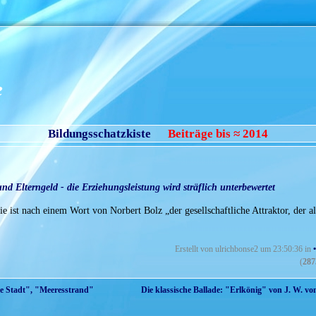
e
Bildungsschatzkiste
Beiträge bis ≈ 2014
d Elterngeld - die Erziehungsleistung wird sträflich unterbewertet
sie ist nach einem Wort von Norbert Bolz „der gesellschaftliche Attraktor, der al
Erstellt von ulrichbonse2 um 23:50:36 in
(
287
ie Stadt", "Meeresstrand"
Die klassische Ballade: "Erlkönig" von J. W. vo