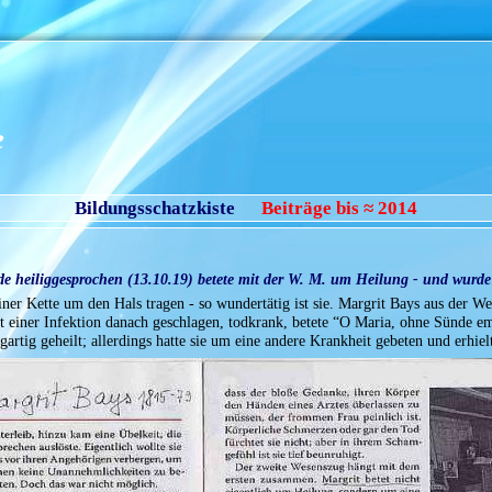
e
Bildungsschatzkiste
Beiträge bis ≈ 2014
e heiliggesprochen (13.10.19) betete mit der W. M. um Heilung - und wurde 
iner Kette um den Hals tragen - so wundertätig ist sie. Margrit Bays aus der W
t einer Infektion danach geschlagen, todkrank, betete “O Maria, ohne Sünde e
artig geheilt; allerdings hatte sie um eine andere Krankheit gebeten und erhie