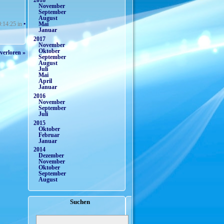
2018
November
September
August
0:14:25 in
• Wunder / Wunderbares
Mai
Januar
(
3781
views)
2017
November
Oktober
 verloren »
September
August
Juli
Mai
April
Januar
2016
November
September
Juli
2015
Oktober
Februar
Januar
2014
Dezember
November
Oktober
September
August
Suchen