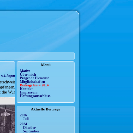
Menü
Motive
Über mich
schlagartig geheilt
Prägende Elemente
estschweiz, schwer an
Mitgliedschaften
Beiträge bis ≈ 2014
mpfangen, …”, legte die
Kontakt
lt die Wundmale Christi.
Impressum
Haftungsausschluss
Aktuelle Beiträge
2026
Juli
2024
Oktober
September