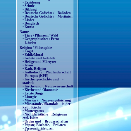
• Erziehung
• Schule
• Bildung
• Deutsche Gedichte / Balladen
• Deutsche Gedichte / Moritaten
• Lieder
• Denglisch
• Kunst
Natur
• Tiere / Pflanzen / Wald
• Geographisches / Ferne
Länder
Religion / Philosophie
• Engel
• Ethik/Moral
• Gebete und Gelübde
• Heilige und Märtyrer
• Islam
• Kath. Religion
• Katholische Pfadfinderschaft
Europas (KPE)
• Kirchengeschichte und -
statistik
• Kirche und Naturwissenschaft
• Kirche und Ökonomie
• Letzte Dinge
• Liturgie
• Mission / Neuevangelisierung
• Missstände / Skandale in der
kath. Kirche
• Muttergottes
• Nichtchristliche Religionen
excl. Islam
• Orden und Bruderschaften
• Päpste, Bischöfe, Prälaten
• Personalprälaturen