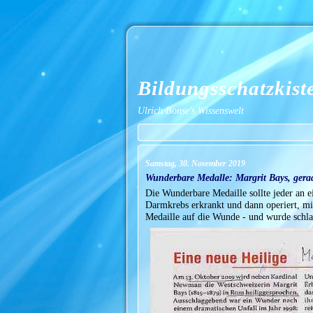
Bildungsschatzkist
Ulrich Bonse's Wissenswelt
Samstag, 30. November 2019
Wunderbare Medalle: Margrit Bays, gerad
Die Wunderbare Medaille sollte jeder an e
Darmkrebs erkrankt und dann operiert, mi
Medaille auf die Wunde - und wurde schlag