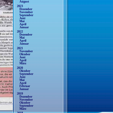
August
2023
Dezember
November
September
Juni
Mai
April
Januar
2022
Dezember
Mai
April
Januar
2021
November
Oktober
Juni
April
März
2020
Oktober
September
Juni
Mai
April
Februar
Januar
2019
Dezember
November
Oktober
September
März