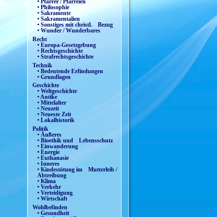
• Pfarrer / Pfarreien
• Philosophie
• Sakramente
• Sakramentalien
• Sonstiges mit christl. Bezug
• Wunder / Wunderbares
Recht
• Europa-Gesetzgebung
• Rechtsgeschichte
• Strafrechtsgeschichte
Technik
• Bedeutende Erfindungen
• Grundlagen
Geschichte
• Weltgeschichte
• Antike
• Mittelalter
• Neuzeit
• Neueste Zeit
• Lokalhistorik
Politik
• Äußeres
• Bioethik und Lebensschutz
• Einwanderung
• Energie
• Euthanasie
• Inneres
• Kindestötung im Mutterleib /
Abtreibung
• Klima
• Verkehr
• Verteidigung
• Wirtschaft
Wohlbefinden
• Gesundheit