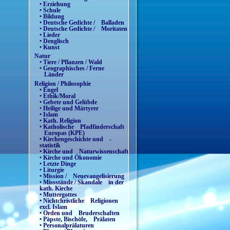
• Erziehung
• Schule
• Bildung
• Deutsche Gedichte / Balladen
• Deutsche Gedichte / Moritaten
• Lieder
• Denglisch
• Kunst
Natur
• Tiere / Pflanzen / Wald
• Geographisches / Ferne
Länder
Religion / Philosophie
• Engel
• Ethik/Moral
• Gebete und Gelübde
• Heilige und Märtyrer
• Islam
• Kath. Religion
• Katholische Pfadfinderschaft
Europas (KPE)
• Kirchengeschichte und -
statistik
• Kirche und Naturwissenschaft
• Kirche und Ökonomie
• Letzte Dinge
• Liturgie
• Mission / Neuevangelisierung
• Missstände / Skandale in der
kath. Kirche
• Muttergottes
• Nichtchristliche Religionen
excl. Islam
• Orden und Bruderschaften
• Päpste, Bischöfe, Prälaten
• Personalprälaturen