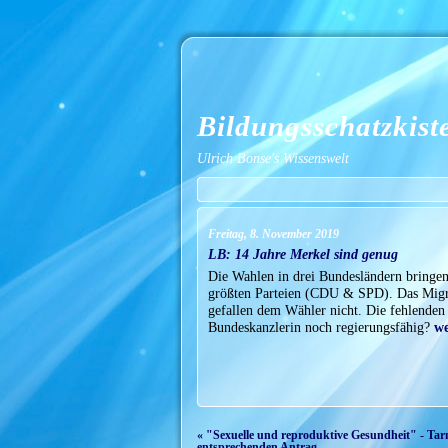
Bildungsschatzkist
Ulrich Bonse's Wissenswelt
Freitag, 8. November 2019
LB: 14 Jahre Merkel sind genug
Die Wahlen in drei Bundesländern bringen
größten Parteien (CDU & SPD). Das Migra
gefallen dem Wähler nicht. Die fehlenden 
Bundeskanzlerin noch regierungsfähig?
we
« "Sexuelle und reproduktive Gesundheit" - Tar
entsprechenden Antrag