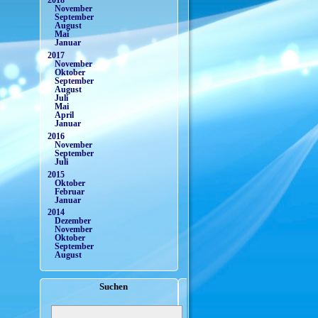
2018
November
September
August
Mai
Januar
2017
November
Oktober
September
August
Juli
Mai
April
Januar
2016
November
September
Juli
2015
Oktober
Februar
Januar
2014
Dezember
November
Oktober
September
August
Suchen