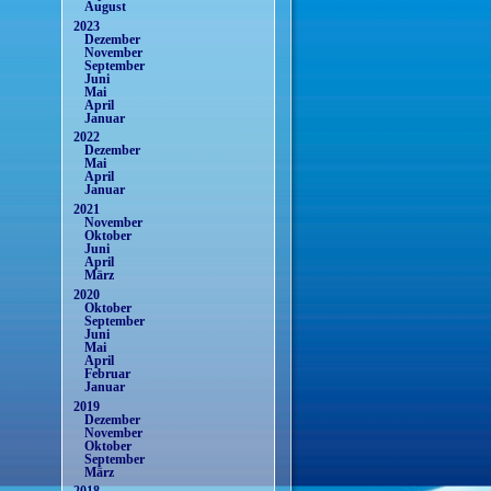
August
2023
Dezember
November
September
Juni
Mai
April
Januar
2022
Dezember
Mai
April
Januar
2021
November
Oktober
Juni
April
März
2020
Oktober
September
Juni
Mai
April
Februar
Januar
2019
Dezember
November
Oktober
September
März