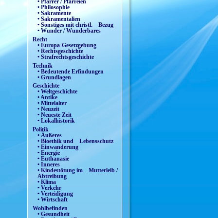
• Pfarrer / Pfarreien
• Philosophie
• Sakramente
• Sakramentalien
• Sonstiges mit christl. Bezug
• Wunder / Wunderbares
Recht
• Europa-Gesetzgebung
• Rechtsgeschichte
• Strafrechtsgeschichte
Technik
• Bedeutende Erfindungen
• Grundlagen
Geschichte
• Weltgeschichte
• Antike
• Mittelalter
• Neuzeit
• Neueste Zeit
• Lokalhistorik
Politik
• Äußeres
• Bioethik und Lebensschutz
• Einwanderung
• Energie
• Euthanasie
• Inneres
• Kindestötung im Mutterleib /
Abtreibung
• Klima
• Verkehr
• Verteidigung
• Wirtschaft
Wohlbefinden
• Gesundheit