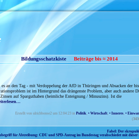
e
Bildungsschatzkiste
Beiträge bis ≈ 2014
 es an den Tag - mit Verdoppelung der AfD in Thüringen und Absacken der bi
tionsproblem ist im Hintergrund das drängenste Problem, aber auch andere D
Zinsen auf Sparguthaben (heimliche Enteignung / Minuszins). Ist die
iterlesen…
Erstellt von ulrichbonse2 um 12:04:23 in
Politik
,
• Wirtschaft
,
• Inneres
,
• Einwa
(
343
Fabel: Der skrupulö
nbegriff für Abtreibung: CDU und SPD-Antrag im Bundestag verabschiedet mit dieser 