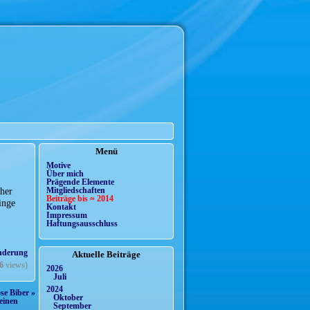
Menü
Motive
Über mich
Prägende Elemente
sher
Mitgliedschaften
Beiträge bis ≈ 2014
inge
Kontakt
Impressum
Haftungsausschluss
nderung
Aktuelle Beiträge
6
views)
2026
Juli
2024
se Biber »
Oktober
einen
September