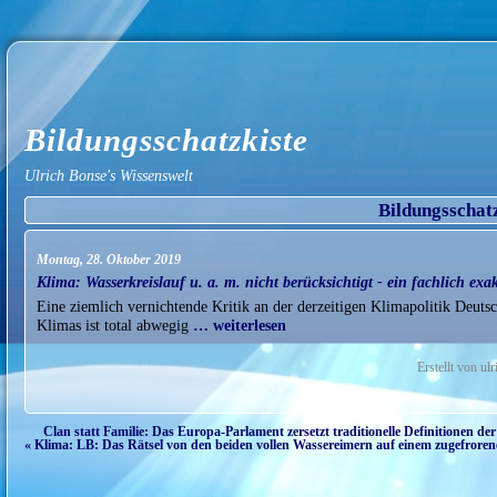
Bildungsschatzkiste
Ulrich Bonse's Wissenswelt
Bildungsschat
Montag, 28. Oktober 2019
Klima: Wasserkreislauf u. a. m. nicht berücksichtigt - ein fachlich ex
Eine ziemlich vernichtende Kritik an der derzeitigen Klimapolitik Deut
Klimas ist total abwegig
… weiterlesen
Erstellt von u
Clan statt Familie: Das Europa-Parlament zersetzt traditionelle Definitionen der
« Klima: LB: Das Rätsel von den beiden vollen Wassereimern auf einem zugefrorene