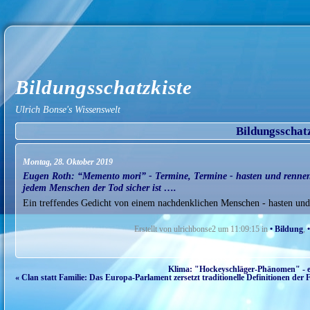
Bildungsschatzkiste
Ulrich Bonse's Wissenswelt
Bildungsschat
Montag, 28. Oktober 2019
Eugen Roth: “Memento mori” - Termine, Termine - hasten und rennen -
jedem Menschen der Tod sicher ist ….
Ein treffendes Gedicht von einem nachdenklichen Menschen - hasten und
Erstellt von ulrichbonse2 um 11:09:15 in
• Bildung
,
Klima: "Hockeyschläger-Phänomen" - ei
« Clan statt Familie: Das Europa-Parlament zersetzt traditionelle Definitionen der F