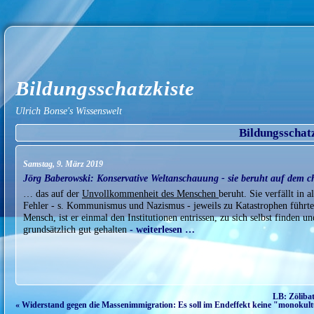
Bildungsschatzkiste
Ulrich Bonse's Wissenswelt
Bildungsschat
Samstag, 9. März 2019
Jörg Baberowski: Konservative Weltanschauung - sie beruht auf dem c
… das auf der
Unvollkommenheit des Menschen
beruht. Sie verfällt in 
Fehler - s. Kommunismus und Nazismus - jeweils zu Katastrophen führte
Mensch, ist er einmal den Institutionen entrissen, zu sich selbst finden u
grundsätzlich gut gehalten
- weiterlesen …
LB: Zölibat
« Widerstand gegen die Massenimmigration: Es soll im Endeffekt keine "monokultu