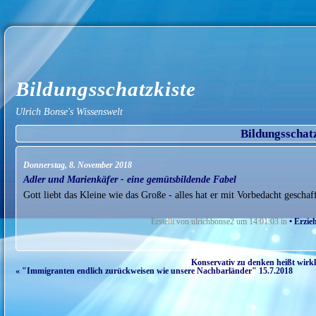
Bildungsschatzkiste
Ulrich Bonse's Wissenswelt
Bildungsschat
Donnerstag, 8. November 2018
Adler und Marienkäfer - eine gemütsbildende Fabel
Gott liebt das Kleine wie das Große - alles hat er mit Vorbedacht gescha
Erstellt von ulrichbonse2 um 14:01:03 in
• Erzi
Konservativ zu denken heißt wirkl
« "Immigranten endlich zurückweisen wie unsere Nachbarländer" 15.7.2018